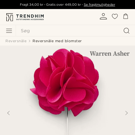
Fragt
34,00 kr
- Gratis over
449,00 kr
-
Se fragtmuligheder
Søg
Reversnåle
Reversnåle med blomster