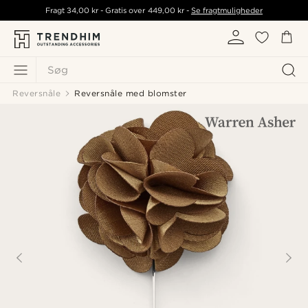
Fragt
34,00 kr
- Gratis over
449,00 kr
-
Se fragtmuligheder
Søg
Reversnåle
Reversnåle med blomster