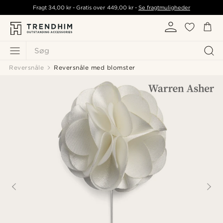
Fragt
34,00 kr
- Gratis over
449,00 kr
-
Se fragtmuligheder
Søg
Reversnåle
Reversnåle med blomster