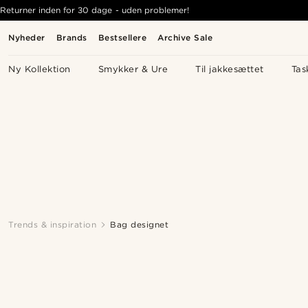
Returner inden for 30 dage - uden problemer!
Nyheder
Brands
Bestsellere
Archive Sale
Ny Kollektion
Smykker & Ure
Til jakkesættet
Tas
Trends & inspiration
Bag designet