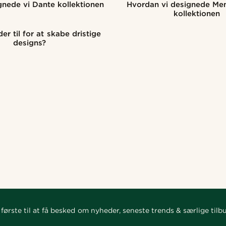
nede vi Dante kollektionen
Hvordan vi designede Me
kollektionen
er til for at skabe dristige
designs?
første til at få besked om nyheder, seneste trends & særlige tilb